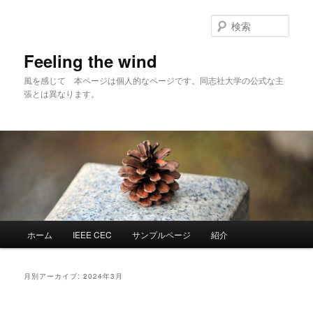
メ
サ
イ
ブ
検
ン
コ
索
コ
ン
Feeling the wind
ン
テ
風を感じて 本ページは個人的なページです。同志社大学の公式な主
テ
ン
張とは異なります。
ン
ツ
ツ
へ
へ
移
移
動
動
メ
ホーム
IEEE CEC
サンプルページ
紹介
イ
ン
メ
月別アーカイブ:
2024年3月
ニ
ュ