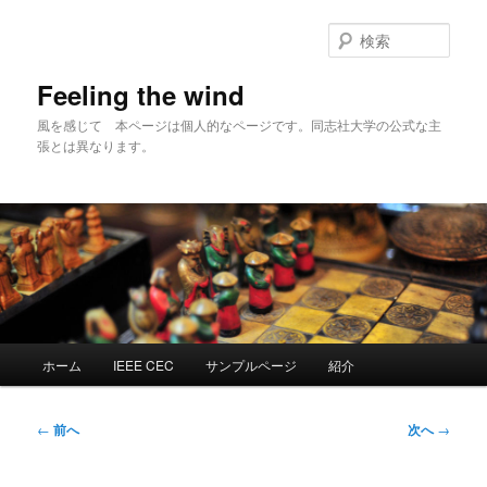
メ
イ
検
ン
索
コ
Feeling the wind
ン
風を感じて 本ページは個人的なページです。同志社大学の公式な主
テ
張とは異なります。
ン
ツ
へ
移
動
メ
ホーム
IEEE CEC
サンプルページ
紹介
イ
ン
メ
投
←
前へ
次へ
→
ニ
稿
ュ
ナ