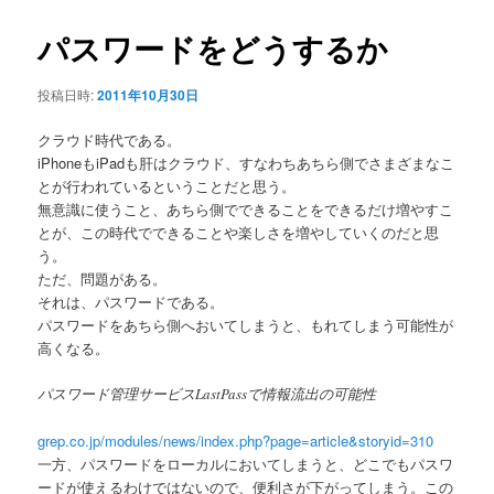
ー
ビ
ゲ
パスワードをどうするか
ー
シ
投稿日時:
2011年10月30日
ョ
ン
クラウド時代である。
iPhoneもiPadも肝はクラウド、すなわちあちら側でさまざまなこ
とが行われているということだと思う。
無意識に使うこと、あちら側でできることをできるだけ増やすこ
とが、この時代でできることや楽しさを増やしていくのだと思
う。
ただ、問題がある。
それは、パスワードである。
パスワードをあちら側へおいてしまうと、もれてしまう可能性が
高くなる。
パスワード管理サービスLastPassで情報流出の可能性
grep.co.jp/modules/news/index.php?page=article&storyid=310
一方、パスワードをローカルにおいてしまうと、どこでもパスワ
ードが使えるわけではないので、便利さが下がってしまう。この