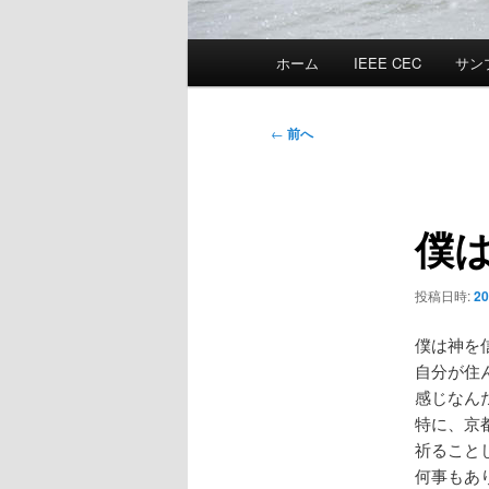
メ
ホーム
IEEE CEC
サン
イ
ン
メ
投
←
前へ
ニ
稿
ュ
ナ
ー
ビ
僕
ゲ
ー
シ
投稿日時:
2
ョ
ン
僕は神を
自分が住
感じなん
特に、京
祈ること
何事もあ