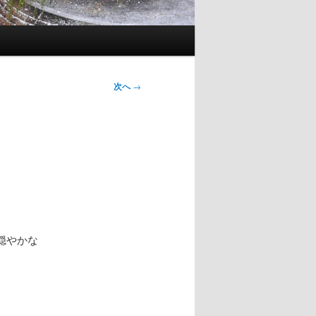
次へ
→
穏やかな