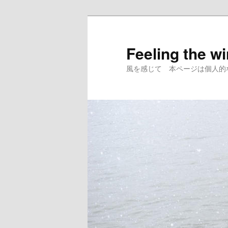
メ
イ
ン
Feeling the w
コ
風を感じて 本ページは個人的
ン
テ
ン
ツ
へ
移
動