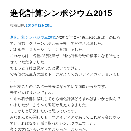
ー
ビ
ゲ
進化計算シンポジウム2015
ー
シ
投稿日時:
2015年12月20日
ョ
ン
進化計算シンポジウム2015
が2015年12月19(土)-20日(日) の日程
で、蒲郡 グリーンホテル三ヶ根 で開催されました。
パネルディスカッション に参加しました。
これからは、各種の特徴量が 進化計算分野の横串になる話をさ
せていただきました。
ちょっとうけは悪かったと思いますけど。
でも他の先生方の話とトークがよくて良いディスカッションでし
た。
研究室ごとのポスター発表になっていて面白かったです。
来年がんばりたいですね。
生命医科学部に移動してから進化計算どうすればよいかと悩んで
いましたが、ようやく道筋が見えてきました。
しっかりと研究したいと思っています。
みなさんとの関わりも一つアイディアがあってこれから密にやっ
ていければなあと感じ取れたシンポジウムでした。
多くの方にお会いできてよかった よかった。