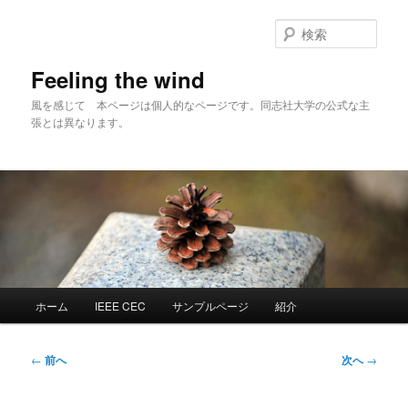
メ
イ
検
ン
索
コ
Feeling the wind
ン
風を感じて 本ページは個人的なページです。同志社大学の公式な主
テ
張とは異なります。
ン
ツ
へ
移
動
メ
ホーム
IEEE CEC
サンプルページ
紹介
イ
ン
メ
投
←
前へ
次へ
→
ニ
稿
ュ
ナ