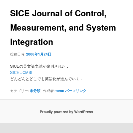
ー
ビ
ゲ
SICE Journal of Control,
ー
シ
Measurement, and System
ョ
ン
Integration
投稿日時:
2008年1月24日
SICEの英文論文誌が発刊された．
SICE JCMSI
どんどんとどこでも英語化が進んでいく．
カテゴリー:
未分類
作成者:
tomo
パーマリンク
Proudly powered by WordPress