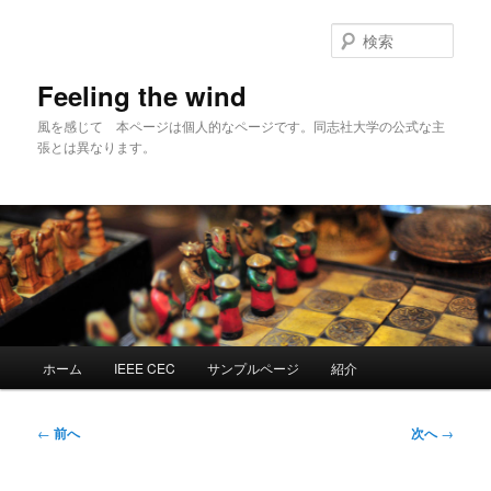
メ
イ
検
ン
索
コ
Feeling the wind
ン
風を感じて 本ページは個人的なページです。同志社大学の公式な主
テ
張とは異なります。
ン
ツ
へ
移
動
メ
ホーム
IEEE CEC
サンプルページ
紹介
イ
ン
メ
投
←
前へ
次へ
→
ニ
稿
ュ
ナ