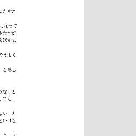
にたずさ
になって
企業が好
復活する
でうまく
ないと感じ
うなこと
しても、
ない」と
といけな
ことに大