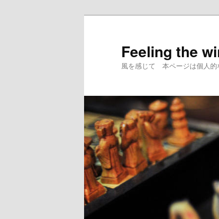
メ
イ
ン
Feeling the w
コ
風を感じて 本ページは個人的
ン
テ
ン
ツ
へ
移
動