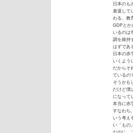
日本のも
衰退して
わる、教
GDPと
いるのは
調を維持
はずであ
日本の赤
いくよう
だからそれ
ているの
そうかも
だけど僕
になって
本当に赤
すなわち
いう考え
い「もの
だのに、