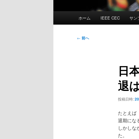
メ
ホーム
IEEE CEC
サン
イ
ン
メ
投
←
前へ
ニ
稿
ュ
ナ
ー
ビ
日
ゲ
ー
退
シ
ョ
ン
投稿日時:
2
たとえ
退期にな
しかしな
た。