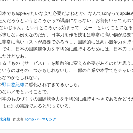
。
本でもappleみたいな会社必要だよねとか、なんでsonyってappl
たんだろうというところからの議論にならない。お前何いってんの
e必要ないじゃん。というところから始まって えー ということになる
訴求しない例えなのだが、日本刀を作る技術は非常に高い物が必要
に非常に高いコストが必要であろうし、国際的には高い競争力を持
。でも、日本の国際競争力を平均的に維持するためには、日本刀じ
んだけどなあ。
作る「もの（サービス）」を離散的に変える必要があるのだと思う
というのはその一つかもしれないし、一部の企業や本学でもチャレ
ろなのかもしれない。
や
野口悠紀雄
に感化されすぎてるかしら。
のないメモということで。
日本のものづくりの国際競争力を平均的に維持すべきであるかどう
、また別の議論であると思っている。
未分類
作成者:
tomo
パーマリンク