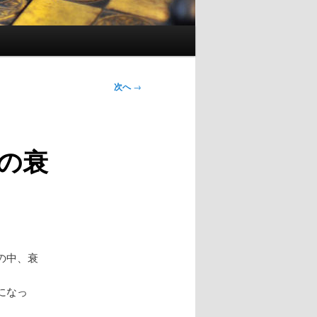
次へ
→
の衰
の中、衰
になっ