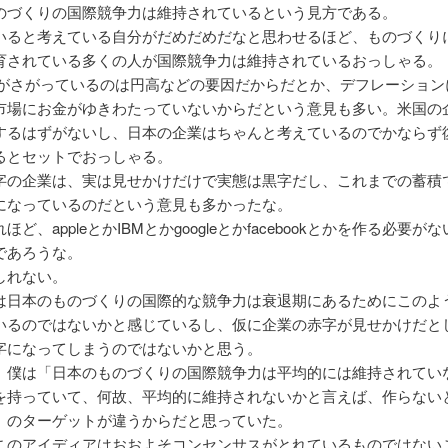
のづくりの国際競争力は維持されているという見方である。
いると考えている自分がだめだめだなと思わせるほど、ものづくり
育されている多くの人が国際競争力は維持されているおっしゃる。
かがさがっているのは円高などの要因だからだとか、デフレーション
市場にお金がゆきわたっていないからだという意見も多い。米国の
するはずがないし、日本の企業はちゃんと考えているのでかならず
るとセットでおっしゃる。
字の企業は、実は見せかけだけで実態は黒字だし、これまでの蓄積
になっているのだという意見も多かったな。
ほど、appleとかIBMとかgoogleとかfacebookとかを作る必要が
であろうな。
しれない。
は日本のものづくりの国際的な競争力は衰退期にあるためにこのよ
いるのではないかと感じているし、仮に企業の赤字が見せかけだと
字になってしまうのではないかと思う。
、僕は「日本のものづくりの国際競争力は平均的には維持されてい
を持っていて、何故、平均的に維持されないかと言えば、作らない
」のターゲットが違うからだと思っていた。
このアイディアはおおよそコンセンサスがとれているものではない