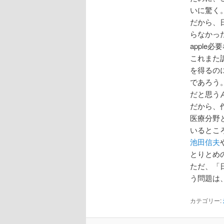
いに驚く
だから、日
らなかっ
appl
これまた
を得るの
であろう
だと思う
だから、
医療分野
いるとこ
池田信夫
とりとめ
ただ、「
う問題は
カテゴリー: