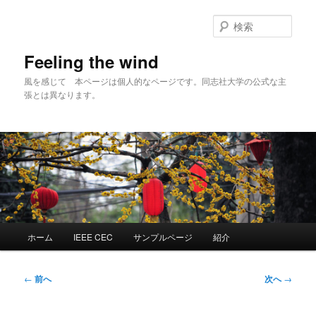
メ
イ
検
ン
索
コ
Feeling the wind
ン
風を感じて 本ページは個人的なページです。同志社大学の公式な主
テ
張とは異なります。
ン
ツ
へ
移
動
メ
ホーム
IEEE CEC
サンプルページ
紹介
イ
ン
メ
投
←
前へ
次へ
→
ニ
稿
ュ
ナ