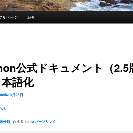
プルページ
紹介
thon公式ドキュメント（2.
日本語化
008年10月26日
ews
未分類
作成者:
tomo
パーマリンク