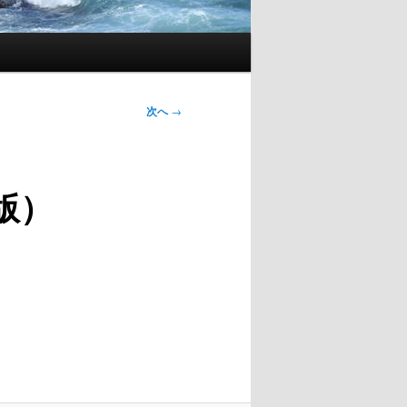
次へ
→
5版）