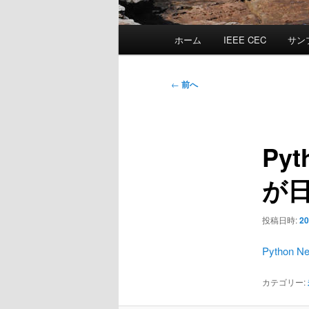
メ
ホーム
IEEE CEC
サン
イ
ン
メ
投
←
前へ
ニ
稿
ュ
ナ
ー
ビ
Py
ゲ
ー
が
シ
ョ
ン
投稿日時:
2
Python N
カテゴリー: