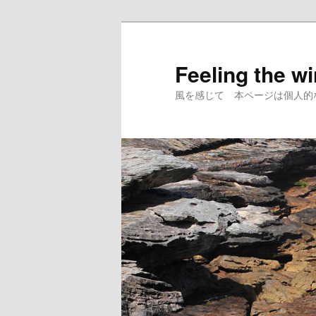
メ
イ
ン
Feeling the w
コ
風を感じて 本ページは個人的
ン
テ
ン
ツ
へ
移
動