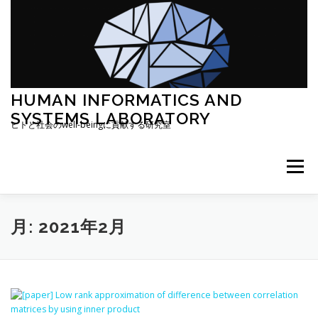
コ
ン
テ
ン
ツ
へ
ス
HUMAN INFORMATICS AND
キ
SYSTEMS LABORATORY
ッ
ヒトと社会のwell-beingに貢献する研究室
プ
メニュー
研究概要
RESEARCH MAP (廣安)
月:
2021年2月
RESEARCH MAP (日和)
CENTER