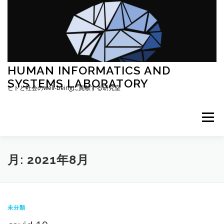
コ
ン
テ
ン
ツ
へ
ス
HUMAN INFORMATICS AND
キ
SYSTEMS LABORATORY
ッ
ヒトと社会のwell-beingに貢献する研究室
プ
メニュー
研究概要
RESEARCH MAP (廣安)
月:
2021年8月
RESEARCH MAP (日和)
CENTER
未分類