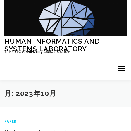
コ
ン
テ
ン
ツ
へ
ス
HUMAN INFORMATICS AND
キ
SYSTEMS LABORATORY
ッ
ヒトと社会のwell-beingに貢献する研究室
プ
メニュー
研究概要
RESEARCH MAP (廣安)
月:
2023年10月
RESEARCH MAP (日和)
CENTER
PAPER