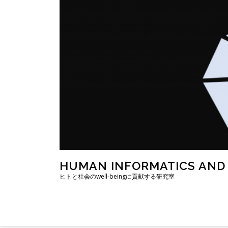
コ
ン
テ
ン
ツ
へ
ス
キ
ッ
プ
HUMAN INFORMATICS AND
ヒトと社会のwell-beingに貢献する研究室