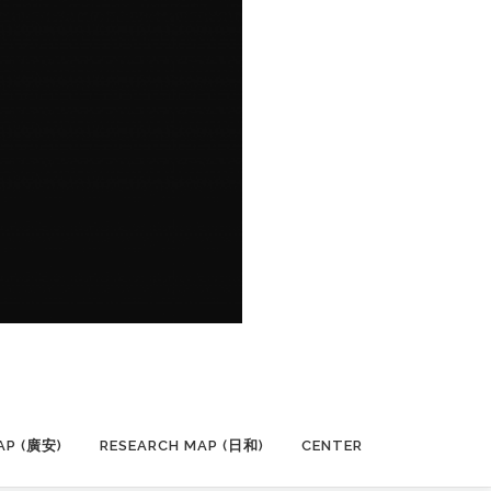
AP (廣安)
RESEARCH MAP (日和)
CENTER