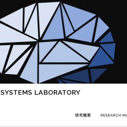
 SYSTEMS LABORATORY
研究概要
RESEARCH M