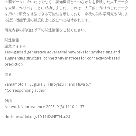
の脳データに近いだけでなく、認知機能とのつながりを反映した人工データ
を大量に作り出すことに成功しました。これは、人工的に作り出したデータ
を用いて研究を補強できる可能性を示しており、今後の脳科学研究やAIによ
る認知機能予測の精度向上に役立つと期待されます。
研究内容の詳細は以下の関連情報をご覧ください。
関連情報
論文タイトル
Task-guided generative adversarial networks for synthesizing and
augmenting structural connectivity matrices for connectivity-based
prediction
著者
Yamamoto T., Sugiura S., Hiroyasu T. and Hiwa S.*
*Corresponding author
雑誌
Network Neuroscience 2025; 9 (3): 1110–1137.
doi:https://doi.org/10.1162/NETN.a.24