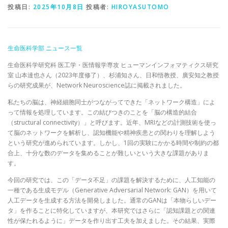
投稿日:
2025年10月8日
投稿者:
HIROYASUTOMO
生命医科学部 ニュース一覧
生命医科学研究科 医工学・医情報学専攻 ヒューマンインフォマティクス研究
室 山本達也さん（2023年度修了）、杉浦知さん、日和悟教授、廣安知之教授
らの研究成果が、Network Neuroscience誌に掲載されました。
私たちの脳は、神経細胞同士がつながってできた「ネットワーク構造」によ
って情報を処理しています。この結びつきのことを「脳の構造的結合
（structural connectivity）」と呼びます。近年、MRIなどの計測技術を使っ
て脳のネットワークを解析し、認知機能や精神疾患との関わりを理解しよう
という研究が進められています。しかし、1回の実験にかかる時間や制約の都
合上、十分な数のデータを集めることが難しいという大きな課題がありま
す。
今回の研究では、この「データ不足」の課題を解決するために、人工知能の
一種である生成モデル（Generative Adversarial Network: GAN）を用いて
人工データを生成する方法を開発しました。通常のGANは「本物らしいデー
タ」を作ることに特化していますが、本研究ではさらに「認知課題との関連
性が保たれるように」データを作り出す工夫を加えました。その結果、実際