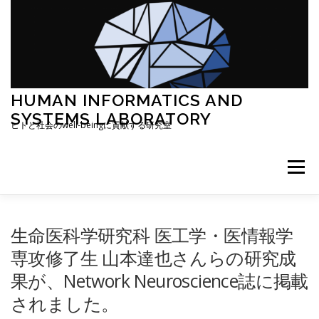
コ
ン
テ
ン
ツ
へ
ス
HUMAN INFORMATICS AND
キ
SYSTEMS LABORATORY
ッ
ヒトと社会のwell-beingに貢献する研究室
プ
メニュー
研究概要
RESEARCH MAP (廣安)
生命医科学研究科 医工学・医情報学
専攻修了生 山本達也さんらの研究成
果が、Network Neuroscience誌に掲載
RESEARCH MAP (日和)
CENTER
されました。