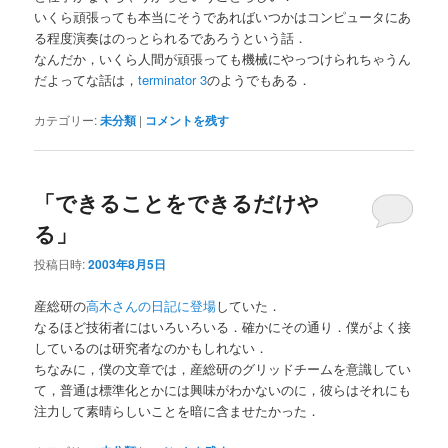
いくら頑張っても本当にそうであればいつかはコンピュータにあ
る程度演奏はのっとられるであろうという話．
なんだか，いくら人間が頑張っても機械にやっつけられちゃうん
だよってな話は，
terminator 3
のようでもある．
カテゴリー:
未分類
|
コメントを残す
「できることをできるだけや
る」
投稿日時:
2003年8月5日
産総研の
高木さんの日記に登場
していた．
なるほど技術者にはいろいろいる．確かにその通り．僕がよく接
しているのは研究者なのかもしれない．
ちなみに，僕の文章では，産総研のグリッドチームを意識してい
て，普通は標準化とかには興味がわかないのに，彼らはそれにも
注力して素晴らしいことを暗に含ませたかった．