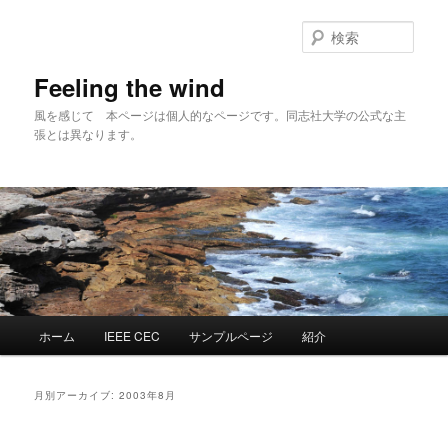
メ
サ
イ
ブ
検
ン
コ
索
コ
ン
Feeling the wind
ン
テ
風を感じて 本ページは個人的なページです。同志社大学の公式な主
テ
ン
張とは異なります。
ン
ツ
ツ
へ
へ
移
移
動
動
メ
ホーム
IEEE CEC
サンプルページ
紹介
イ
ン
メ
月別アーカイブ:
2003年8月
ニ
ュ