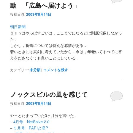
動 「広島へ届けよう」
投稿日時:
2003年8月14日
朝日新聞
２ｃｈはやっぱすごいは．ここまでになるとは到底想像しなかっ
た．
しかし，折鶴については特別な感情がある．
若いときには真剣に考えていたから．今は，年老いてすべてに答
えをださなくても良いことにしている．
カテゴリー:
未分類
|
コメントを残す
ノックスビルの風を感じて
投稿日時:
2003年8月14日
やっとたまっていた3ヶ月分を書いた．
–
4月号 NetSolve 2.0
–
５月号 PAPIとIBP