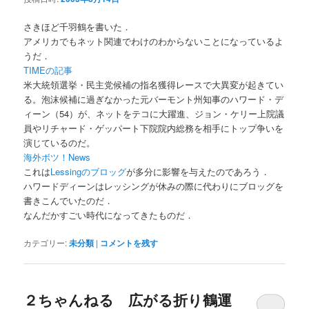
さきほど千羽鶴を書いた．
アメリカでもネット関連でわけのわからないことになっているよ
うだ．
TIMEの記事
米大統領選挙・民主党候補の指名獲得レースで大異変が起きてい
る。泡沫候補に過ぎなかった元バーモント州知事のハワード・デ
ィーン（54）が、ネットをテコに大躍進、ジョン・ケリー上院議
員やリチャード・ゲッパート下院院内総務を相手にトップ争いを
演じているのだ。
海外ボツ！News
これは
Lessingのブロッグ
が多分に影響を与えたのであろう．
ハワードディーンはレッシングが休みの際に代わりにブロッグを
書きこんでいたのだ．
なんだかすごい時代になってきたものだ．
カテゴリー:
未分類
|
コメントを残す
２ちゃんねる 広がる折り鶴運