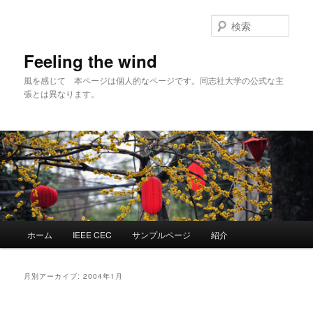
メ
サ
イ
ブ
検
ン
コ
索
コ
ン
Feeling the wind
ン
テ
風を感じて 本ページは個人的なページです。同志社大学の公式な主
テ
ン
張とは異なります。
ン
ツ
ツ
へ
へ
移
移
動
動
メ
ホーム
IEEE CEC
サンプルページ
紹介
イ
ン
メ
月別アーカイブ:
2004年1月
ニ
ュ