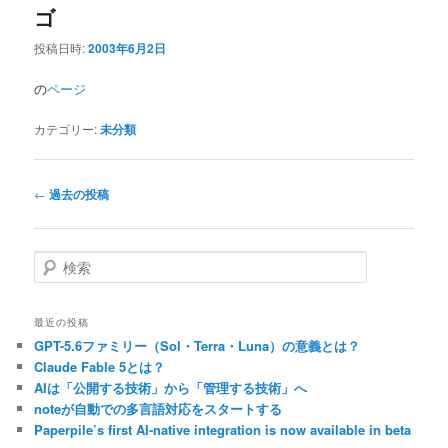
ゴ
投稿日時:
2003年6月2日
の
ページ
カテゴリー:
未分類
投
←
過去の投稿
稿
ナ
ビ
検
ゲ
索
ー
シ
最近の投稿
ョ
GPT-5.6ファミリー（Sol・Terra・Luna）の意義とは？
ン
Claude Fable 5とは？
AIは「公開する技術」から「管理する技術」へ
noteが自動での多言語対応をスタートする
Paperpile’s first AI-native integration is now available in beta