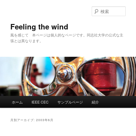
メ
サ
イ
ブ
検
ン
コ
索
コ
ン
Feeling the wind
ン
テ
風を感じて 本ページは個人的なページです。同志社大学の公式な主
テ
ン
張とは異なります。
ン
ツ
ツ
へ
へ
移
移
動
動
メ
ホーム
IEEE CEC
サンプルページ
紹介
イ
ン
メ
月別アーカイブ:
2003年6月
ニ
ュ