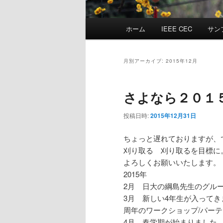
メ
ホーム
IEEE CEC
サン
イ
ン
メ
月別アーカイブ:
2015年12月
ニ
ュ
さよなら２０１
ー
投稿日時:
2015年12月31日
ちょっと遅れておりますが、できる
刈り取る 刈り取るを目標に
よろしくお願いいたします。
2015年
2月 日大の綱島先生のグル
3月 新しい4年生が入ってき
周年のワークショップ/パー
4月 春学期が始まりました