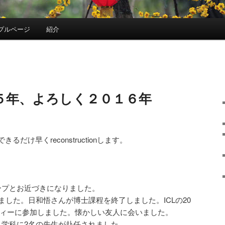
プルページ
紹介
５年、よろしく２０１６年
だけ早くreconstructionします。
。
ープとお近づきになりました。
ました。日和悟さんが博士課程を終了しました。ICLの20
ティーに参加しました。懐かしい友人に会いました。
。学科に2名の先生が赴任されました。