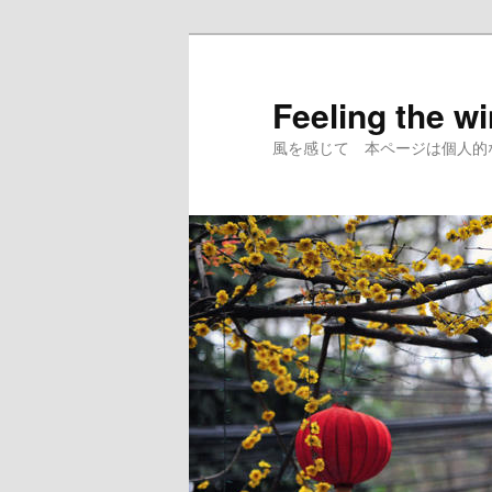
メ
サ
イ
ブ
ン
コ
Feeling the w
コ
ン
風を感じて 本ページは個人的
ン
テ
テ
ン
ン
ツ
ツ
へ
へ
移
移
動
動