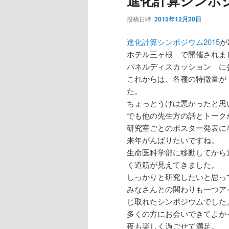
進化計算シンポジ
投稿日時:
2015年12月20日
進化計算シンポジウム2015
が
ホテル三ヶ根 で開催されま
パネルディスカッション に
これからは、各種の特徴量が
た。
ちょっとうけは悪かったと思
でも他の先生方の話とトーク
研究室ごとのポスター発表に
来年がんばりたいですね。
生命医科学部に移動してから
く道筋が見えてきました。
しっかりと研究したいと思っ
みなさんとの関わりも一つア
じ取れたシンポジウムでした
多くの方にお会いできてよか
夜も楽しく過ごせて満足。