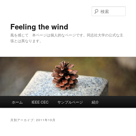
メ
サ
イ
ブ
検
ン
コ
索
コ
ン
Feeling the wind
ン
テ
風を感じて 本ページは個人的なページです。同志社大学の公式な主
テ
ン
張とは異なります。
ン
ツ
ツ
へ
へ
移
移
動
動
メ
ホーム
IEEE CEC
サンプルページ
紹介
イ
ン
メ
月別アーカイブ:
2011年10月
ニ
ュ