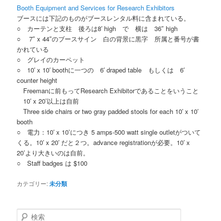
Booth Equipment and Services for Research Exhibitors
ブースには下記のものがブースレンタル料に含まれている。
○ カーテンと支柱 後ろは8′ high で 横は 36″ high
○ 7″ x 44″のブースサイン 白の背景に黒字 所属と番号が書
かれている
○ グレイのカーペット
○ 10′ x 10′ boothに一つの 6′ draped table もしくは 6′
counter height
Freemanに前もってResearch Exhibitorであることをいうこと
10′ x 20’以上は自前
Three side chairs or two gray padded stools for each 10′ x 10′
booth
○ 電力：10′ x 10’につき 5 amps-500 watt single outletがついて
くる。10′ x 20′ だと２つ。advance registrationが必要。10′ x
20’より大きいのは自前。
○ Staff badges は $100
カテゴリー:
未分類
検