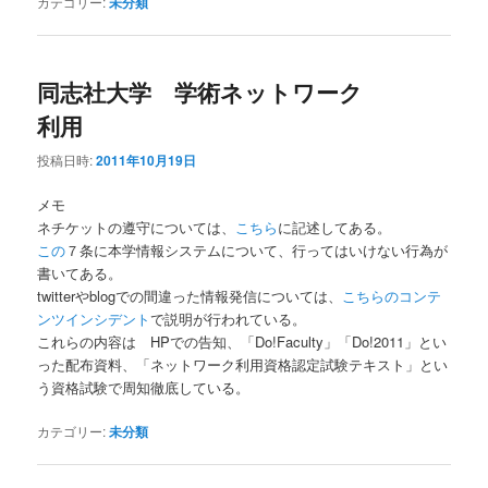
カテゴリー:
未分類
同志社大学 学術ネットワーク
利用
投稿日時:
2011年10月19日
メモ
ネチケットの遵守については、
こちら
に記述してある。
この
７条に本学情報システムについて、行ってはいけない行為が
書いてある。
twitterやblogでの間違った情報発信については、
こちらのコンテ
ンツインシデント
で説明が行われている。
これらの内容は HPでの告知、「Do!Faculty」「Do!2011」とい
った配布資料、「ネットワーク利用資格認定試験テキスト」とい
う資格試験で周知徹底している。
カテゴリー:
未分類