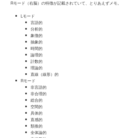
Rモード（右脳）の特徴が記載されていて、とりあえずメモ。
Lモード
言語的
分析的
象徴的
抽象的
時間的
論理的
計数的
理論的
直線（線形）的
Rモード
非言語的
非合理的
総合的
空間的
具体的
直感的
類推的
全体論的