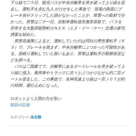
下り線で二十日、観光バスが中央分離帯を突き破って上り線を逆
走し、運転手を含む九人 がけがをした事故で、現場の路面にブ
レーキ痕やスリップした跡がなかったことが、県警への取材で分
かった。県警は二十一日、自動車運転過失傷害容疑で、バ スを
所有する大阪府能勢町のＮＥＫ（エヌ・イー・ケー）交通の家宅
捜索を始めた。
県警高速隊によると、運転していたのは同社の男性運転手（６
３）で、ブレーキを踏まず、中央分離帯にぶつかった可能性があ
る。居眠り運転していた疑いもあり、県警は運転手の勤務状況な
どを調べる。
バスは二階建てで、分離帯にあるガードレールを突き破って上
り線に侵入。乗用車やトラックに次々とぶつかりながら約二百メ
ートル逆走した。この事故で、名神高速上り線は一宮ＪＣＴが約
六時間、通行止めになった。
ロボットより人間の方が安い
前回の記述
カテゴリー:
未分類