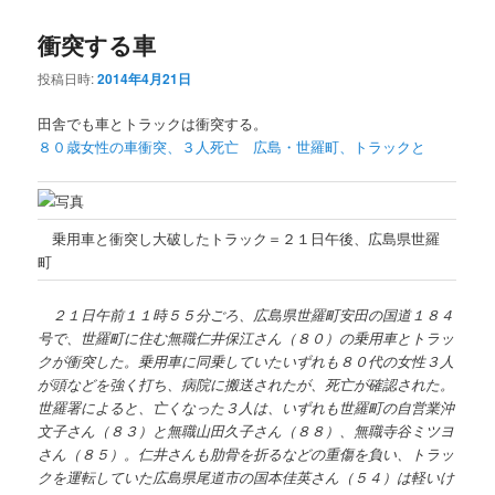
衝突する車
投稿日時:
2014年4月21日
田舎でも車とトラックは衝突する。
８０歳女性の車衝突、３人死亡 広島・世羅町、トラックと
乗用車と衝突し大破したトラック＝２１日午後、広島県世羅
町
２１日午前１１時５５分ごろ、広島県世羅町安田の国道１８４
号で、世羅町に住む無職仁井保江さん（８０）の乗用車とトラッ
クが衝突した。乗用車に同乗していたいずれも８０代の女性３人
が頭などを強く打ち、病院に搬送されたが、死亡が確認された。
世羅署によると、亡くなった３人は、いずれも世羅町の自営業沖
文子さん（８３）と無職山田久子さん（８８）、無職寺谷ミツヨ
さん（８５）。仁井さんも肋骨を折るなどの重傷を負い、トラッ
クを運転していた広島県尾道市の国本佳英さん（５４）は軽いけ