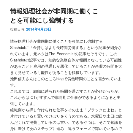
情報処理社会が非同期に働くこ
とを可能にし強制する
投稿日時:
2014年4月26日
情報処理社会が非同期に働くことを可能にし強制する
Slashdotに「金持ちはより長時間労働する」という記事が紹介さ
れています。元ネタはThe Economistの記事だそうです。この
Slashdotの記事では、知的な業務自体が報酬となっている可能性
があることと雇用の見通しが悪化していることが余暇の時間を大
きく見せている可能性があることを指摘しています。
池田信夫さんはこのところblogで労働時間のことを書かれていま
す。
これまでは、組織に縛られた時間を過ごすことが必須だったが、
これからはICTがすすんで非同期に仕事ができるようになると主
張しています。
組織側から押し付けられた仕事をそのまま「ブラックだよね」と
片付けていると置いてけぼりをくうのである。水曜日や土日に飲
んだくれて消費しているのは古い。できるやつは、そこで知識を
身に着けて次のステップに進み、違うフェーズで稼いでいるので