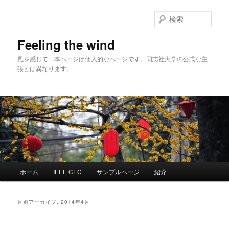
メ
サ
イ
ブ
検
ン
コ
索
コ
ン
Feeling the wind
ン
テ
風を感じて 本ページは個人的なページです。同志社大学の公式な主
テ
ン
張とは異なります。
ン
ツ
ツ
へ
へ
移
移
動
動
メ
ホーム
IEEE CEC
サンプルページ
紹介
イ
ン
メ
月別アーカイブ:
2014年4月
ニ
ュ