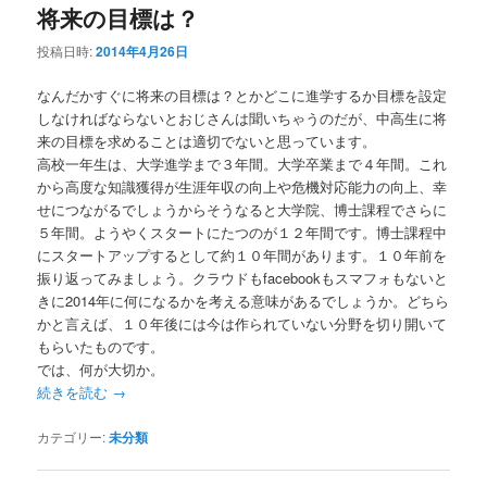
ー
将来の目標は？
投稿日時:
2014年4月26日
なんだかすぐに将来の目標は？とかどこに進学するか目標を設定
しなければならないとおじさんは聞いちゃうのだが、中高生に将
来の目標を求めることは適切でないと思っています。
高校一年生は、大学進学まで３年間。大学卒業まで４年間。これ
から高度な知識獲得が生涯年収の向上や危機対応能力の向上、幸
せにつながるでしょうからそうなると大学院、博士課程でさらに
５年間。ようやくスタートにたつのが１２年間です。博士課程中
にスタートアップするとして約１０年間があります。１０年前を
振り返ってみましょう。クラウドもfacebookもスマフォもないと
きに2014年に何になるかを考える意味があるでしょうか。どちら
かと言えば、１０年後には今は作られていない分野を切り開いて
もらいたものです。
では、何が大切か。
続きを読む
→
カテゴリー:
未分類