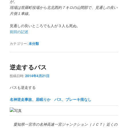
が。
現場は世羅町役場から北北西約７キロの山間部で、見通しの良い
片側１車線。
見通しの良いところでも人が３人も死ぬ。
前回の記述
カテゴリー:
未分類
逆走するバス
投稿日時:
2014年4月21日
バスも逆走する
名神逆走事故、居眠りか バス、ブレーキ痕なし
愛知県一宮市の名神高速一宮ジャンクション（ＪＣＴ）近くの