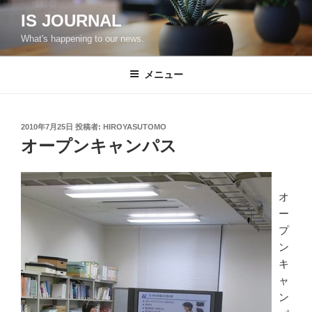
コ
IS JOURNAL
ン
What's happening to our news.
テ
ン
ツ
メニュー
へ
ス
キ
投
2010年7月25日
投稿者:
HIROYASUTOMO
稿
ッ
オープンキャンパス
日:
プ
オ
ー
プ
ン
キ
ャ
ン