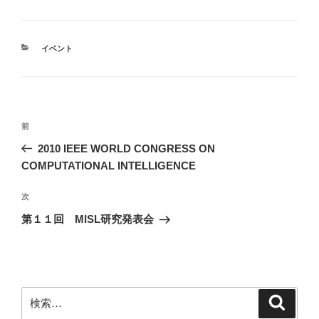
カ
イベント
テ
ゴ
リ
ー
投
前
前
稿
の
2010 IEEE WORLD CONGRESS ON
ナ
投
COMPUTATIONAL INTELLIGENCE
ビ
稿
ゲ
次
次
の
ー
第１１回 MISL研究発表会
投
シ
稿
ョ
ン
検
検
索
索: