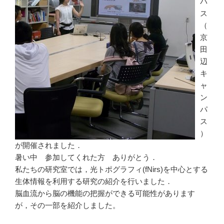
パ
ス
（
京
田
辺
キ
ャ
ン
パ
ス
）
が開催されました．
暑い中 参加してくれた方 ありがとう．
私たちの研究室では，光トポグラフィ(fNirs)を中心とする
生体情報を利用する研究の紹介を行いました．
脳血流から脳の機能の把握ができる可能性があります
が，その一部を紹介しました。