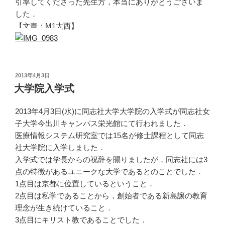
引率してくださった先生方，本当にありがとうございま
した．
【文責：M1大西】
投
2013年4月3日
稿
大学院入学式
日:
2013年4月3日(水)に同志社大学大学院の入学式が同志社女
子大学今出川キャンパス栄光館にて行われました．
医療情報システム研究室では15名が修士課程として同志
社大学院に入学しました．
入学式では学長からの祝辞を賜りましたが，同志社には3
点の特徴があるユニークな大学であるとのことでした．
1点目は京都に位置しているということ．
2点目は私学であることから，創始者である新島譲の教育
理念が生き続けていること．
3点目にキリスト教であることでした．