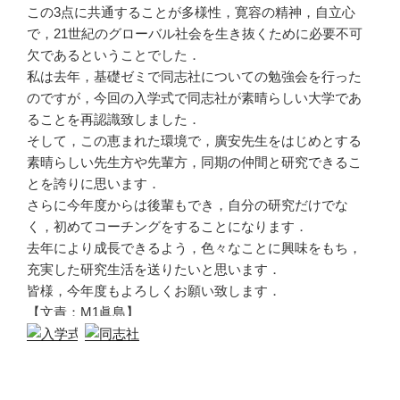
この3点に共通することが多様性，寛容の精神，自立心
で，21世紀のグローバル社会を生き抜くために必要不可
欠であるということでした．
私は去年，基礎ゼミで同志社についての勉強会を行った
のですが，今回の入学式で同志社が素晴らしい大学であ
ることを再認識致しました．
そして，この恵まれた環境で，廣安先生をはじめとする
素晴らしい先生方や先輩方，同期の仲間と研究できるこ
とを誇りに思います．
さらに今年度からは後輩もでき，自分の研究だけでな
く，初めてコーチングをすることになります．
去年により成長できるよう，色々なことに興味をもち，
充実した研究生活を送りたいと思います．
皆様，今年度もよろしくお願い致します．
【文責：M1眞島】