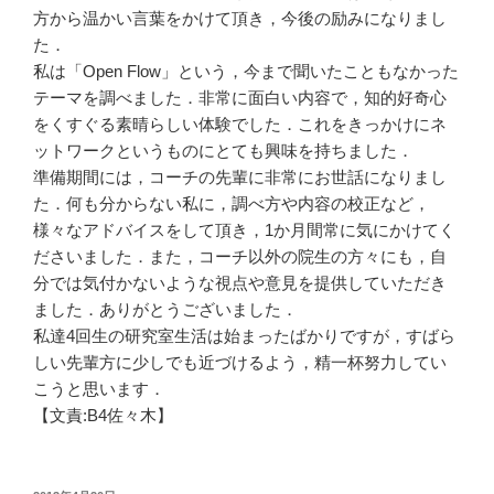
方から温かい言葉をかけて頂き，今後の励みになりまし
た．
私は「Open Flow」という，今まで聞いたこともなかった
テーマを調べました．非常に面白い内容で，知的好奇心
をくすぐる素晴らしい体験でした．これをきっかけにネ
ットワークというものにとても興味を持ちました．
準備期間には，コーチの先輩に非常にお世話になりまし
た．何も分からない私に，調べ方や内容の校正など，
様々なアドバイスをして頂き，1か月間常に気にかけてく
ださいました．また，コーチ以外の院生の方々にも，自
分では気付かないような視点や意見を提供していただき
ました．ありがとうございました．
私達4回生の研究室生活は始まったばかりですが，すばら
しい先輩方に少しでも近づけるよう，精一杯努力してい
こうと思います．
【文責:B4佐々木】