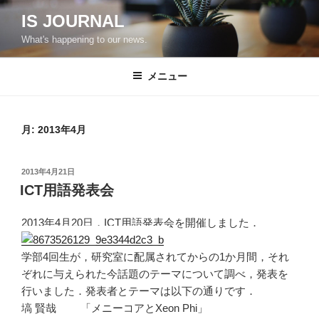
コ
IS JOURNAL
ン
What's happening to our news.
テ
ン
ツ
メニュー
へ
ス
キ
月:
2013年4月
ッ
プ
投
2013年4月21日
稿
ICT用語発表会
日:
2013年4月20日，ICT用語発表会を開催しました．
学部4回生が，研究室に配属されてからの1か月間，それ
ぞれに与えられた今話題のテーマについて調べ，発表を
行いました．発表者とテーマは以下の通りです．
塙 賢哉 「メニーコアとXeon Phi」