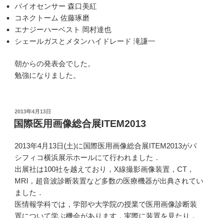
バイオセンサー 森口美紅
コネクトーム 佐藤琢磨
エナジーハーベスト 岡村達也
シェールガスとメタンハイドレード 滝謙一
朝からの発表会でした。
勉強になりました。
投
2013年4月13日
稿
国際医用画像総合展ITEM2013
日:
2013年4月13日(土)に国際医用画像総合展ITEM2013がパ
シフィコ横浜展示ホールにて行われました．
出展社は100社を越えており，X線撮影画像装置，CT，
MRI，超音波診断装置など多数の医療機器が出典されてい
ました．
医情報学科では，学部や大学院の授業で医用画像診断装
置について学ぶ機会があります．実際に装置を見たり，