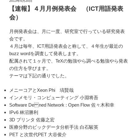
投
2013年4月20日
稿
【速報】４月月例発表会 （ICT用語発表
日:
会）
月例発表会は、月に一度、研究室で行っている研究発表
会です。
４月は毎年、ICT用語発表会と称して、４年生が最近の
buzz wordを調査して発表します。
配属されて１ヶ月で、TeXの勉強やら調べる勉強やら発表
の仕方を学びます。
テーマは下記の通りでした。
メニーコアとXeon Phi 塙賢哉
インメモリ・コンピューティング 小淵将吾
Software De ned Network : Open Flow 佐々木和幸
IPv6 林沼勝利
3D プリンタ 佐藤之宏
医療分野のビックデータ分析手法 白石駿英
PET と次世代PET 大谷俊介