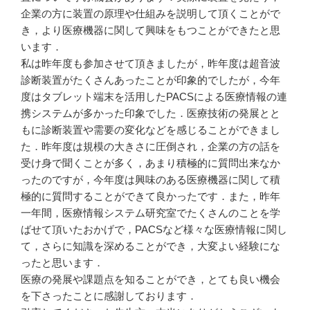
企業の方に装置の原理や仕組みを説明して頂くことがで
き，より医療機器に関して興味をもつことができたと思
います．
私は昨年度も参加させて頂きましたが，昨年度は超音波
診断装置がたくさんあったことが印象的でしたが，今年
度はタブレット端末を活用したPACSによる医療情報の連
携システムが多かった印象でした．医療技術の発展とと
もに診断装置や需要の変化などを感じることができまし
た．昨年度は規模の大きさに圧倒され，企業の方の話を
受け身で聞くことが多く，あまり積極的に質問出来なか
ったのですが，今年度は興味のある医療機器に関して積
極的に質問することができて良かったです．また，昨年
一年間，医療情報システム研究室でたくさんのことを学
ばせて頂いたおかげで，PACSなど様々な医療情報に関し
て，さらに知識を深めることができ，大変よい経験にな
ったと思います．
医療の発展や課題点を知ることができ，とても良い機会
を下さったことに感謝しております．