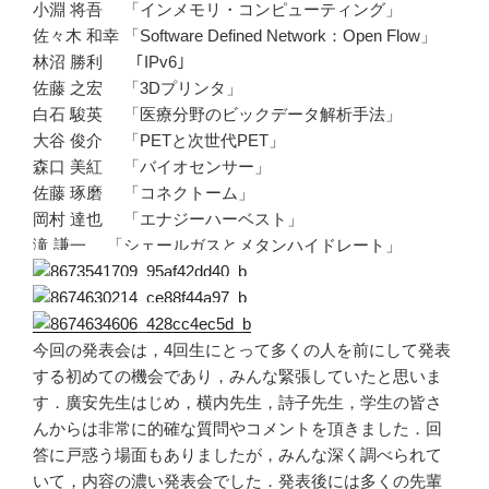
小淵 将吾 「インメモリ・コンピューティング」
佐々木 和幸 「Software Defined Network：Open Flow」
林沼 勝利 ｢IPv6｣
佐藤 之宏 「3Dプリンタ」
白石 駿英 「医療分野のビックデータ解析手法」
大谷 俊介 「PETと次世代PET」
森口 美紅 「バイオセンサー」
佐藤 琢磨 「コネクトーム」
岡村 達也 「エナジーハーベスト」
滝 謙一 「シェールガスとメタンハイドレート」
今回の発表会は，4回生にとって多くの人を前にして発表
する初めての機会であり，みんな緊張していたと思いま
す．廣安先生はじめ，横内先生，詩子先生，学生の皆さ
んからは非常に的確な質問やコメントを頂きました．回
答に戸惑う場面もありましたが，みんな深く調べられて
いて，内容の濃い発表会でした．発表後には多くの先輩