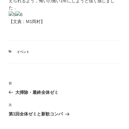
えられるよう，悔いの無い1年にしようと強く感じまし
た．
【文責：M1岡村】
カ
イベント
テ
ゴ
リ
ー
投
前
前
稿
の
大掃除・最終全体ゼミ
ナ
投
ビ
稿
次
次
ゲ
の
第1回全体ゼミと新歓コンパ
投
ー
稿
シ