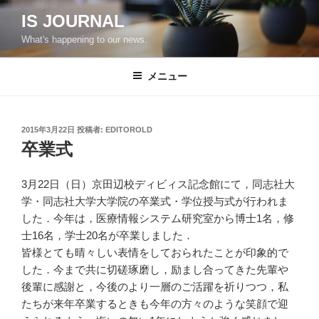
コ
IS JOURNAL
ン
What's happening to our news.
テ
ン
ツ
メニュー
へ
ス
キ
投
2015年3月22日
投稿者:
EDITOROLD
稿
ッ
卒業式
日:
プ
3月22日（日）京田辺校ディビィス記念館にて，同志社大
学・同志社大学大学院の卒業式・学位授与式が行われま
した．今年は，医療情報システム研究室から博士1名，修
士16名，学士20名が卒業しました．
皆様とても晴々しい表情をしておられたことが印象的で
した．今まで共に切磋琢磨し，励まし合ってきた先輩や
後輩に感謝と，今後のより一層のご活躍を祈りつつ，私
たちが来年卒業するときも今年の方々のような笑顔で迎