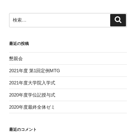
ョ
ン
検
検
索
索:
最近の投稿
懇親会
2021年度 第1回定例MTG
2021年度大学院入学式
2020年度学位記授与式
2020年度最終全体ゼミ
最近のコメント