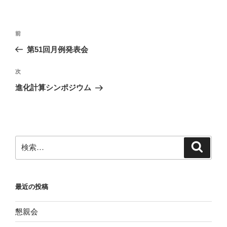
リ
ー
投
前
前
稿
の
第51回月例発表会
ナ
投
ビ
稿
次
次
ゲ
の
進化計算シンポジウム
投
ー
稿
シ
ョ
ン
検
検
索
索:
最近の投稿
懇親会