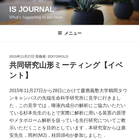
コ
IS JOURNAL
ン
What's happening to our news.
テ
ン
ツ
メニュー
へ
ス
キ
投
2015年11月27日
投稿者:
EDITOROLD
稿
ッ
共同研究山形ミーティング【イベ
日:
プ
ント】
2015年11月27日から28日にかけて慶應義塾大学鶴岡タウ
ンキャンパスの先端生命科学研究所に見学に行きまし
た．この見学では，唾液内成分の解析にご協力いただい
ている杉本先生のもとで実際に解析に用いる装置の原理
やメタボローム解析を扱っている先行研究についてご教
示いただくことを目的としています．本研究室からは廣
安先生，岡村(M2)，桂田(B4)が参加しました．